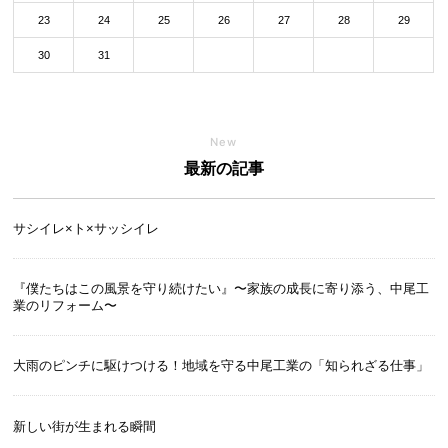
23
24
25
26
27
28
29
30
31
New
最新の記事
サシイレ×ト×サッシイレ
『僕たちはこの風景を守り続けたい』〜家族の成長に寄り添う、中尾工
業のリフォーム〜
大雨のピンチに駆けつける！地域を守る中尾工業の「知られざる仕事」
新しい街が生まれる瞬間