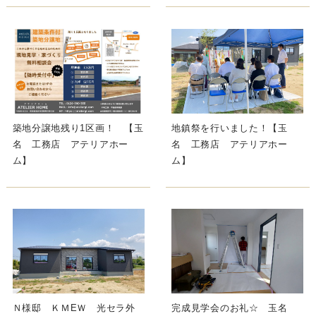
築地分譲地残り1区画！ 【玉
地鎮祭を行いました！【玉
名 工務店 アテリアホー
名 工務店 アテリアホー
ム】
ム】
Ｎ様邸 ＫＭEＷ 光セラ外
完成見学会のお礼☆ 玉名