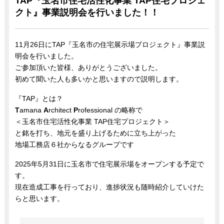
TAP『玉名市住宅活性化事業 TAP住宅プロジェ
クト』事業説明会を行いました！！
11月26日にTAP『玉名市の住宅展示場プロジェクト』事業説
明会を行いました。
ご参加頂いた皆様、ありがとうございました。
初めて聞いた人も多いかと思いますので説明します。
『TAP』とは？
T
amana
A
rchitect
P
rofessional の略称で
＜玉名市住宅活性化事業 TAP住宅プロジェクト＞
と銘を打ち、地元を盛り上げるために立ち上がった
地場工務店６社からなるグループです
2025年5月31日に玉名市で住宅展示場をオープンする予定で
す。
現在造成工事を行っており、進捗状況も随時紹介していけた
らと思います。