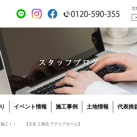
営
り
イベント情報
施工事例
土地情報
代表挨
材施工！！ 【玉名 工務店 アテリアホーム】